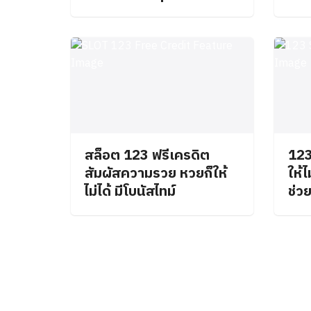
สล็อต 123 ฟรีเครดิต
123
สัมผัสความรวย หวยก็ให้
ให้ไ
ไม่ได้ มีโบนัสไทม์
ช่ว