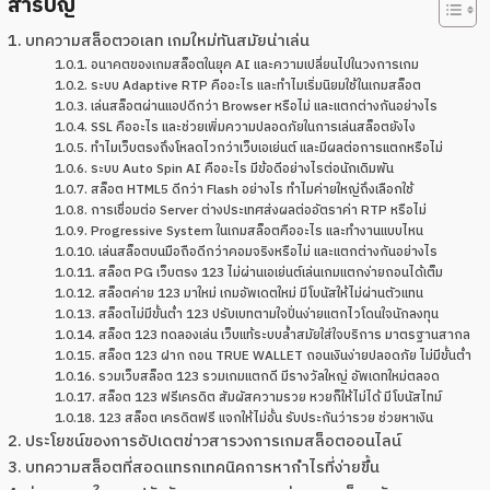
สารบัญ
บทความสล็อตวอเลท เกมใหม่ทันสมัยน่าเล่น
อนาคตของเกมสล็อตในยุค AI และความเปลี่ยนไปในวงการเกม
ระบบ Adaptive RTP คืออะไร และทำไมเริ่มนิยมใช้ในเกมสล็อต
เล่นสล็อตผ่านแอปดีกว่า Browser หรือไม่ และแตกต่างกันอย่างไร
SSL คืออะไร และช่วยเพิ่มความปลอดภัยในการเล่นสล็อตยังไง
ทำไมเว็บตรงถึงโหลดไวกว่าเว็บเอเย่นต์ และมีผลต่อการแตกหรือไม่
ระบบ Auto Spin AI คืออะไร มีข้อดีอย่างไรต่อนักเดิมพัน
สล็อต HTML5 ดีกว่า Flash อย่างไร ทำไมค่ายใหญ่ถึงเลือกใช้
การเชื่อมต่อ Server ต่างประเทศส่งผลต่ออัตราค่า RTP หรือไม่
Progressive System ในเกมสล็อตคืออะไร และทำงานแบบไหน
เล่นสล็อตบนมือถือดีกว่าคอมจริงหรือไม่ และแตกต่างกันอย่างไร
สล็อต PG เว็บตรง 123 ไม่ผ่านเอเย่นต์เล่นเกมแตกง่ายถอนได้เต็ม
สล็อตค่าย 123 มาใหม่ เกมอัพเดตใหม่ มีโบนัสให้ไม่ผ่านตัวแทน
สล็อตไม่มีขั้นต่ำ 123 ปรับเบทตามใจปั่นง่ายแตกไวโดนใจนักลงทุน
สล็อต 123 ทดลองเล่น เว็บแท้ระบบล้ำสมัยใส่ใจบริการ มาตรฐานสากล
สล็อต 123 ฝาก ถอน TRUE WALLET ถอนเงินง่ายปลอดภัย ไม่มีขั้นต่ำ
รวมเว็บสล็อต 123 รวมเกมแตกดี มีรางวัลใหญ่ อัพเดทใหม่ตลอด
สล็อต 123 ฟรีเครดิต สัมผัสความรวย หวยก็ให้ไม่ได้ มีโบนัสไทม์
123 สล็อต เครดิตฟรี แจกให้ไม่อั้น รับประกันว่ารวย ช่วยหาเงิน
ประโยชน์ของการอัปเดตข่าวสารวงการเกมสล็อตออนไลน์
บทความสล็อตที่สอดแทรกเทคนิคการหากำไรที่ง่ายขึ้น