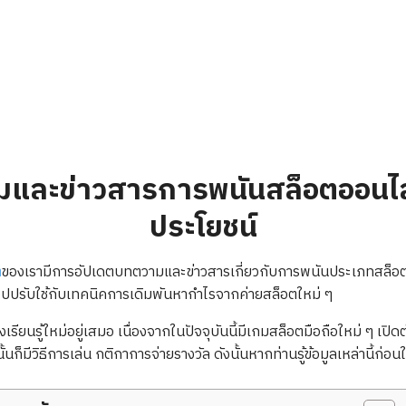
และข่าวสารการพนันสล็อตออนไลน์
ประโยชน์
ต
ของเรามีการอัปเดตบทตวามและข่าวสารเกี่ยวกับการพนันประเภทสล็อตท
ำไปปรับใช้กับเทคนิคการเดิมพันหากำไรจากค่ายสล็อตใหม่ ๆ
งเรียนรู้ใหม่อยู่เสมอ เนื่องจากในปัจจุบันนี้มีเกมสล็อตมือถือใหม่ ๆ เป
นั้นก็มีวิธีการเล่น กติกาการจ่ายรางวัล ดังนั้นหากท่านรู้ข้อมูลเหล่านี้ก่อ