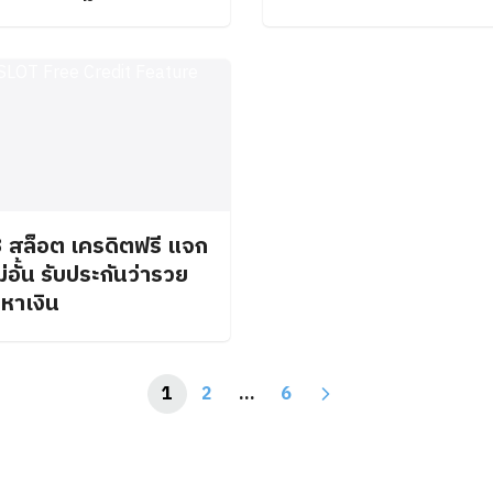
 สล็อต เครดิตฟรี แจก
ม่อั้น รับประกันว่ารวย
ยหาเงิน
1
2
…
6