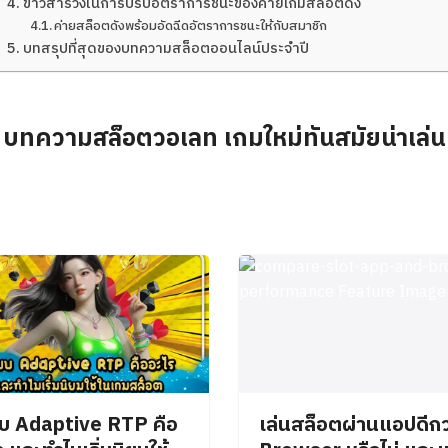
ข่าวสารวงในการปรับอัตราการชนะของค่ายเกมสล็อตดัง
ค่ายสล็อตดังพร้อมอัดฉีดอัตราการชนะให้กับสมาชิก
บทสรุปที่สุดของบทความสล็อตออนไลน์ประจำปี
บทความสล็อตวอเลท เกมใหม่ทันสมัยน่าเล่น
บ Adaptive RTP คือ
เล่นสล็อตผ่านแอปดีกว