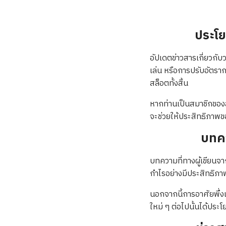
ประโย
อัปเดตข่าวสารเกี่ยวกั
เล่น หรือการปรับอัตราก
สล็อตทั้งสิ้น
หากท่านเป็นสมาชิกของ
จะช่วยให้ประสิทธิภาพข
บทคว
บทความที่ทางผู้เขียนจ
กำไรอย่างมีประสิทธิภาพ
นอกจากนี้การอาศัยพึ่
ใหม่ ๆ ต่อไปนั้นได้ประโ