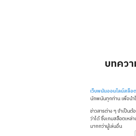
บทความ
เว็บพนันออนไลน์สล็อ
นักพนันทุกท่าน เพื่อน
ข่าวสารต่าง ๆ จำเป็นต้อ
ว่าได้ ซึ่งเกมสล็อตเหล่า
มากกว่าผู้เล่นอื่น