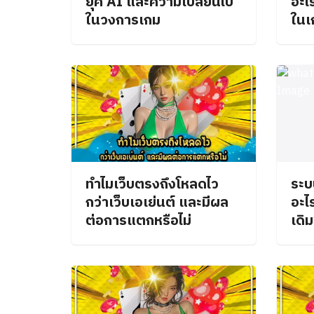
ยุค AI และความเปลี่ยนไป
อะไร
ในวงการเกม
ในเ
ทำไมเว็บตรงถึงโหลดไว
ระบ
กว่าเว็บเอเย่นต์ และมีผล
อะไร
ต่อการแตกหรือไม่
เดิ