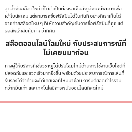
สุดล้ำกับสล็อตใหม่ ที่ไม่จำเป็นต้องรอเก็บสัญลักษณ์พิเศษเพื่อ
เข้าโบนัสเกม แต่สามารถซื้อฟรีสปินได้ในทันที อย่างที่เราเห็นได้
จากค่ายสล็อตใหม่ ๆ ที่ให้ความสำคัญกับการซื้อฟรีสปินที่ถูก แต่
ผลลัพธ์กลับคุ้มค่ากว่าที่คิด
สล็อตออนไลน์โฉมใหม่ กับประสบการณ์ที่
ไม่เคยมมาก่อน
ทางผู้ให้บริการที่เชี่ยวชาญได้ปรับโฉมใหม่ด้านการใช้งานเว็บไซต์ที่
ปลอดภัยและรวดเร็วมากยิ่งขึ้น พร้อมด้วยประสบการณ์การเล่นที่
รับรองได้ว่าท่านจะได้เคยเจอที่ไหนมาก่อน การันตียอดกำไรรวม
กว่าหมื่นเท่า และเทคโนโลยีการพนันออนไลน์ที่สดใหม่