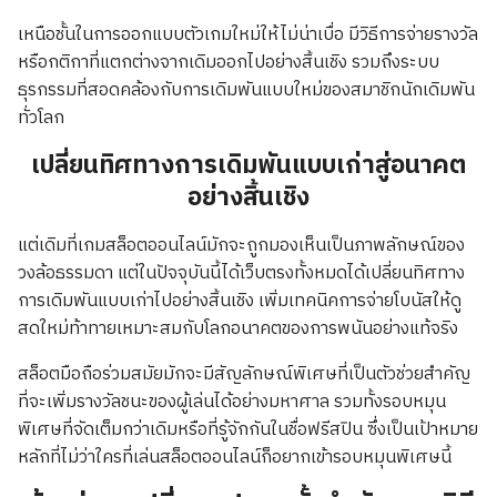
เหนือชั้นในการออกแบบตัวเกมใหม่ให้ไม่น่าเบื่อ มีวิธีการจ่ายรางวัล
หรือกติกาที่แตกต่างจากเดิมออกไปอย่างสิ้นเชิง รวมถึงระบบ
ธุรกรรมที่สอดคล้องกับการเดิมพันแบบใหม่ของสมาชิกนักเดิมพัน
ทั่วโลก
เปลี่ยนทิศทางการเดิมพันแบบเก่าสู่อนาคต
อย่างสิ้นเชิง
แต่เดิมที่เกมสล็อตออนไลน์มักจะถูกมองเห็นเป็นภาพลักษณ์ของ
วงล้อธรรมดา แต่ในปัจจุบันนี้ได้เว็บตรงทั้งหมดได้เปลี่ยนทิศทาง
การเดิมพันแบบเก่าไปอย่างสิ้นเชิง เพิ่มเทคนิคการจ่ายโบนัสให้ดู
สดใหม่ท้าทายเหมาะสมกับโลกอนาคตของการพนันอย่างแท้จริง
สล็อตมือถือร่วมสมัยมักจะมีสัญลักษณ์พิเศษที่เป็นตัวช่วยสำคัญ
ที่จะเพิ่มรางวัลชนะของผู้เล่นได้อย่างมหาศาล รวมทั้งรอบหมุน
พิเศษที่จัดเต็มกว่าเดิมหรือที่รู้จักกันในชื่อฟรีสปิน ซึ่งเป็นเป้าหมาย
หลักที่ไม่ว่าใครที่เล่นสล็อตออนไลน์ก็อยากเข้ารอบหมุนพิเศษนี้