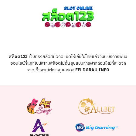
สล็อต123
เว็บตรงสล็อตมือถือ เปิดให้เล่นในไทยแล้ววันนี้ บริการพนัน
ออนไลน์ที่แจกโบนัสเกมสล็อตไม่อั้น รูปแบบการฝากถอนใหม่ที่สะดวก
รวดเร็วภายใต้การดูแลของ
FELDGRAU.INFO