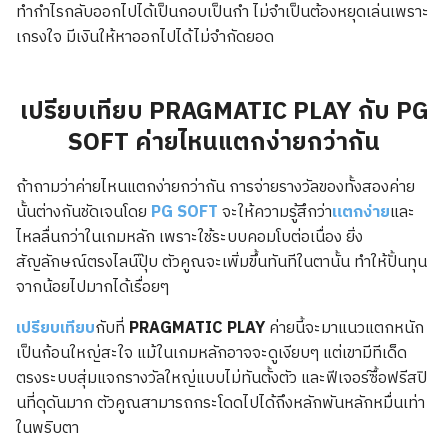
ทำกำไรกลับออกไปได้เป็นกอบเป็นกำ ไม่จำเป็นต้องหยุดเล่นเพราะ
เกรงใจ มีเงินให้หาออกไปได้ไม่จำกัดยอด
เปรียบเทียบ PRAGMATIC PLAY กับ PG
SOFT ค่ายไหนแตกง่ายกว่ากัน
ถ้าถามว่าค่ายไหนแตกง่ายกว่ากัน การจ่ายรางวัลของทั้งสองค่าย
นั้นต่างกันชัดเจนโดย
PG SOFT
จะให้ความรู้สึกว่า
แตกง่าย
และ
ไหลลื่นกว่าในเกมหลัก เพราะใช้ระบบคอมโบต่อเนื่อง ยิ่ง
สัญลักษณ์ตรงไลน์ปุ๊บ ตัวคูณจะเพิ่มขึ้นทันทีในตานั้น ทำให้ปั้นทุน
จากน้อยไปมากได้เรื่อยๆ
เปรียบเทียบ
กับที่
PRAGMATIC PLAY
ค่ายนี้จะมาแนวแตกหนัก
เป็นก้อนใหญ่สะใจ แม้ในเกมหลักอาจจะดูเงียบๆ แต่เขามีทีเด็ด
ตรงระบบสุ่มแจกรางวัลใหญ่แบบไม่ทันตั้งตัว และฟีเจอร์ซื้อฟรีสปิ
นที่ดุดันมาก ตัวคูณสามารถกระโดดไปได้ถึงหลักพันหลักหมื่นเท่า
ในพริบตา