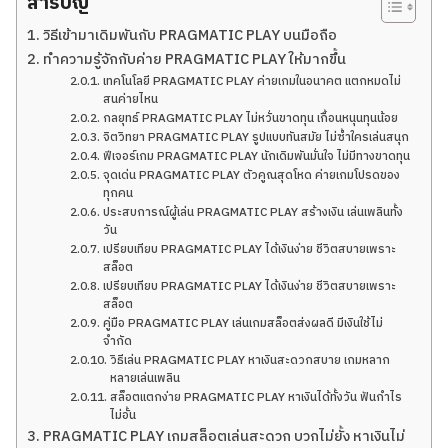
สารบัญ
วิธีเข้ามาเดิมพันกับ PRAGMATIC PLAY บนมือถือ
ทำความรู้จักกับค่าย PRAGMATIC PLAY ให้มากขึ้น
เทคโนโลยี PRAGMATIC PLAY ค่ายเกมในอนาคต แตกหมดไม่
สนค่ายไหน
กลยุทธ์ PRAGMATIC PLAY ไม่หวั่นขาดทุน เกื้อนหนุนทุนน้อย
จิตวิทยา PRAGMATIC PLAY รูปแบบทันสมัย ไม่ซ้ำใครเล่นสนุก
ฟีเจอร์เกม PRAGMATIC PLAY นักเดิมพันมั่นใจ ไม่มีทางขาดทุน
จุดเด่น PRAGMATIC PLAY ตัวคูณสุดโหด ค่ายเกมโปรดของ
ทุกคน
ประสบการณ์ผู้เล่น PRAGMATIC PLAY สร้างเงิน เล่นเพลินทั้ง
วัน
เปรียบเทียบ PRAGMATIC PLAY ได้เงินง่าย ชีวิตสบายเพราะ
สล็อต
เปรียบเทียบ PRAGMATIC PLAY ได้เงินง่าย ชีวิตสบายเพราะ
สล็อต
คู่มือ PRAGMATIC PLAY เล่นเกมสล็อตส่งผลดี มีเงินใช้ไม่
จำกัด
วิธีเล่น PRAGMATIC PLAY หาเงินสะดวกสบาย เกมหลาก
หลายเล่นเพลิน
สล็อตแตกง่าย PRAGMATIC PLAY หาเงินได้ทั้งวัน ฟันกำไร
ไม่อั้น
PRAGMATIC PLAY เกมสล็อตเล่นสะดวก บวกไม่ยั้ง หาเงินไม่