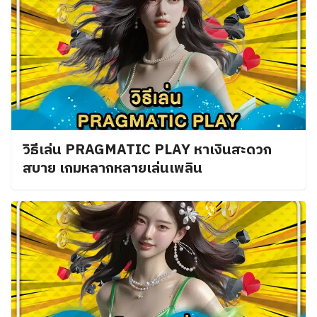
วิธีเล่น PRAGMATIC PLAY หาเงินสะดวก
สบาย เกมหลากหลายเล่นเพลิน