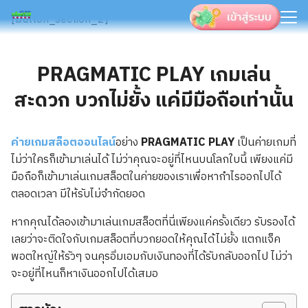
Skip
[button_section_2]
to
Search
content
for:
PRAGMATIC PLAY เกมเล่น
สะดวก บวกไม่ยั้ง แค่มีมือถือเท่านั้น
ค่ายเกมสล็อตออนไลน์
อย่าง
PRAGMATIC PLAY
เป็นค่ายเกมที่
ไม่ว่าใครก็เข้ามาเล่นได้ ไม่ว่าคุณจะอยู่ที่ไหนบนโลกใบนี้ เพียงแค่มี
มือถือก็เข้ามาเล่นเกมสล็อตในค่ายของเราเพื่อหากำไรออกไปได้
ตลอดเวลา มีให้รับไม่จำกัดยอด
หากคุณได้ลองเข้ามาเล่นเกมสล็อตที่นี่เพียงแค่ครั้งเดียว รับรองได้
เลยว่าจะติดใจกับเกมสล็อตที่บวกยอดให้คุณได้ไม่ยั้ง แตกแจ็ค
พอตใหญ่ให้รัวๆ จนคุรอิ่มเอมกับเงินทองที่ได้รับกลับออกไป ไม่ว่า
จะอยู่ที่ไหนก็หาเงินออกไปได้เสมอ