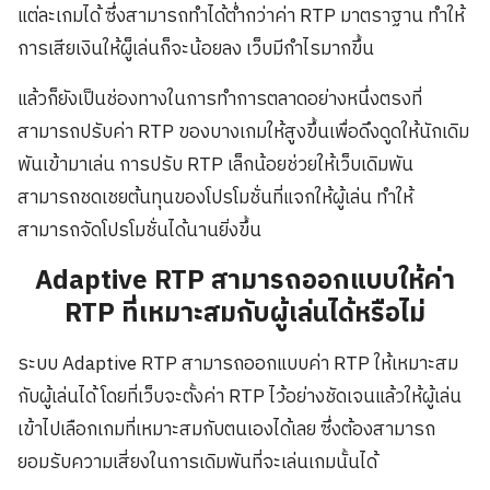
แต่ละเกมได้ ซึ่งสามารถทำได้ต่ำกว่าค่า RTP มาตราฐาน ทำให้
การเสียเงินให้ผู็เล่นก็จะน้อยลง เว็บมีกำไรมากขึ้น
แล้วก็ยังเป็นช่องทางในการทำการตลาดอย่างหนึ่งตรงที่
สามารถปรับค่า RTP ของบางเกมให้สูงขึ้นเพื่อดึงดูดให้นักเดิม
พันเข้ามาเล่น การปรับ RTP เล็กน้อยช่วยให้เว็บเดิมพัน
สามารถชดเชยต้นทุนของโปรโมชั่นที่แจกให้ผู้เล่น ทำให้
สามารถจัดโปรโมชั่นได้นานยิ่งขึ้น
Adaptive RTP สามารถออกแบบให้ค่า
RTP ที่เหมาะสมกับผู้เล่นได้หรือไ
ม่
ระบบ Adaptive RTP สามารถออกแบบค่า RTP ให้เหมาะสม
กับผู้เล่นได้ โดยที่เว็บจะตั้งค่า RTP ไว้อย่างชัดเจนแล้วให้ผู้เล่น
เข้าไปเลือกเกมที่เหมาะสมกับตนเองได้เลย ซึ่งต้องสามารถ
ยอมรับความเสี่ยงในการเดิมพันที่จะเล่นเกมนั้นได้