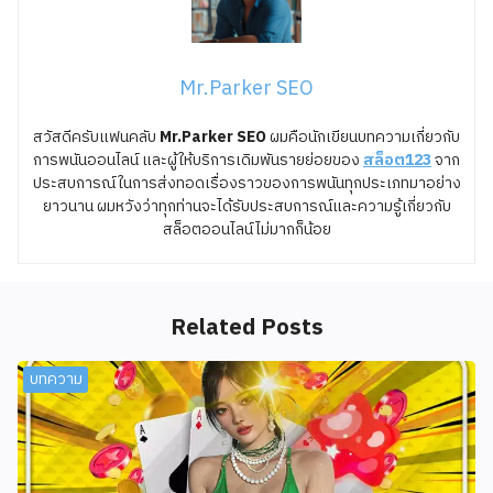
Mr.Parker SEO
สวัสดีครับแฟนคลับ
Mr.Parker SEO
ผมคือนักเขียนบทความเกี่ยวกับ
การพนันออนไลน์ และผู้ให้บริการเดิมพันรายย่อยของ
สล็อต123
จาก
ประสบการณ์ในการส่งทอดเรื่องราวของการพนันทุกประเภทมาอย่าง
ยาวนาน ผมหวังว่าทุกท่านจะได้รับประสบการณ์และความรู้เกี่ยวกับ
สล็อตออนไลน์ไม่มากก็น้อย
Related Posts
บทความ