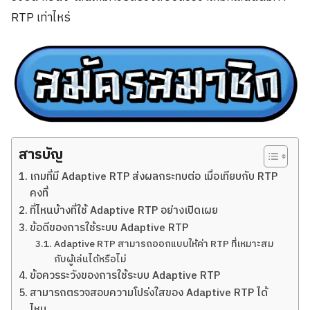
RTP เท่าไหร่
สารบัญ
เกมที่มี Adaptive RTP ส่งผลกระทบต่อ เมื่อเทียบกับ RTP
คงที่
ที่ไหนบ้างที่ใช้ Adaptive RTP อย่างเปิดเผย
ข้อดีของการใช้ระบบ Adaptive RTP
Adaptive RTP สามารถออกแบบให้ค่า RTP ที่เหมาะสม
กับผู้เล่นได้หรือไม่
ข้อควรระวังของการใช้ระบบ Adaptive RTP
สามารถตรวจสอบความโปร่งใสของ Adaptive RTP ได้
ไหม