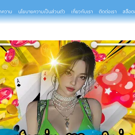
ทความ
นโยบายความเป็นส่วนตัว
เกี่ยวกับเรา
ติดต่อเรา
สล็อต
arch
r: