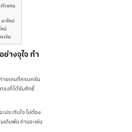
านตัวแทน
3 มาใหม่
หม่
ารเงิน
อย่างจุใจ ทำ
วยค่ายเกมที่ครบครัน
รงที่ได้รับสิทธิ์
จะประทับใจ ไม่ต้อง
กมเดิมพัน ท่านจะเล่น