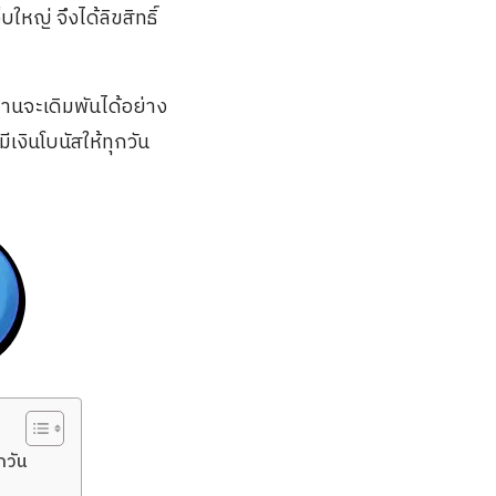
บใหญ่ จึงได้ลิขสิทธิ์
ท่านจะเดิมพันได้อย่าง
เงินโบนัสให้ทุกวัน
กวัน