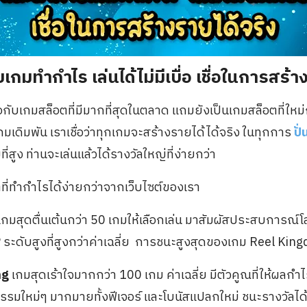
กมทำกำไร เล่นได้ไม่มีเบื่อ เชื่อในการสร้า
บื่อกับเกมสล็อตที่มีมากที่สุดในตลาด แถมยังเป็นเกมสล็อตที่ใหม่
กมเดิมพัน เราเชื่อว่าทุกเกมจะสร้างรายได้ได้จริง ในทุกการ
ปั
ี่สูง ท่านจะเล่นแล้วได้รางวัลใหญ่ที่ง่ายกว่า
ี่ทำกำไรได้ง่ายกว่าจากเว็บไซต์ของเรา
เกมสุดตื่นเต้นกว่า 50 เกมให้เลือกเล่น มาสัมผัสประสบการณ์โ
P ระดับสูงที่สูงกว่าค่าเฉลี่ย การชนะสูงสุดของเกม Reel Kin
ng
เกมสุดเร้าใจมากกว่า 100 เกม ค่าเฉลี่ย มีตัวคูณที่ให้ผลก
รมใหม่ๆ มากมายทั้งฟีเจอร์ และโบนัสแปลกใหม่ ชนะรางวัลได้ส