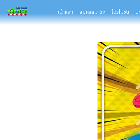
หน้าแรก
สมัครสมาชิก
โปรโมชั่น
บ
Se
Skip
fo
to
content