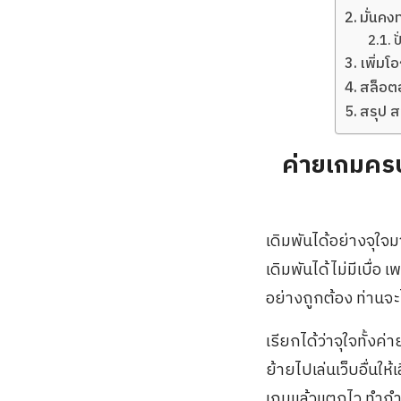
มั่นคง
ป
เพิ่มโ
สล็อตอ
สรุป ส
ค่ายเกมครบค
เดิมพันได้อย่างจุใจม
เดิมพันได้ไม่มีเบื่อ 
อย่างถูกต้อง ท่านจะ
เรียกได้ว่าจุใจทั้ง
ย้ายไปเล่นเว็บอื่นให
เกมแล้วแตกไว ทำกำไ