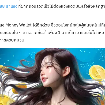
88 มาแรง
ที่ฝากถอนรวดเร็วไม่ต้องแจ้งแอดมินหรือส่งหลักฐา
ue Money Wallet ได้อีกด้วย ซึ่งตอบโจทย์กลุ่มผู้เล่นยุคใหม่
ธรรมเนียมใด ๆ การฝากขั้นต่ำเพียง 1 บาทก็สามารถเล่นได้ เหมา
องการควบคุมงบ