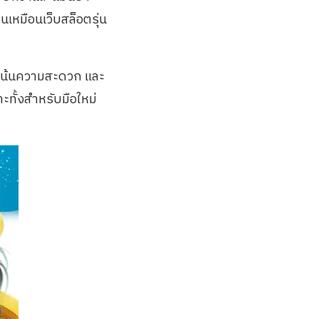
นเหมือนเว็บสล็อตรุ่น
ที่เน้นความสะดวก และ
ะทั้งสำหรับมือใหม่