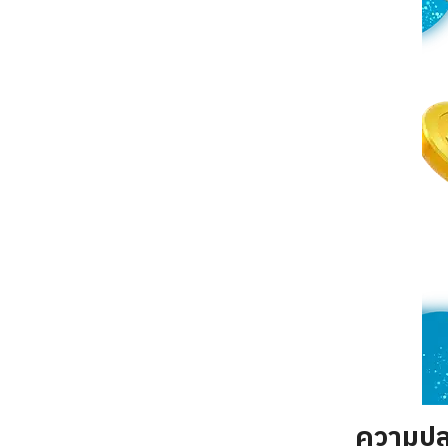
ความปลอ