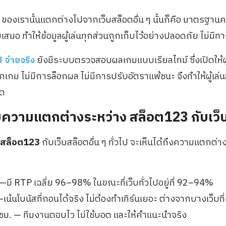
3
ของเรานั้นแตกต่างไปจากเว็บสล็อตอื่น ๆ นั้นก็คือ มาตรฐา
่เสมอ ทำให้ข้อมูลผู้เล่นทุกส่วนถูกเก็บไว้อย่างปลอดภัย ไม่มีทา
 จ่ายจริง
ยังมีระบบตรวจสอบผลเกมแบบเรียลไทม์ ซึ่งเปิดให้
เกม ไม่มีการล็อกผล ไม่มีการปรับอัตราแพ้ชนะ จึงทำให้ผู้เล่
ุด
บความแตกต่างระหว่าง สล็อต123 กับเว็บ
สล็อต
123
กับเว็บสล็อตอื่น ๆ ทั่วไป จะเห็นได้ถึงความแตกต่าง
 —มี RTP เฉลี่ย 96–98% ในขณะที่เว็บทั่วไปอยู่ที่ 92–94%
 —เน้นโบนัสที่ถอนได้จริง ไม่ต้องทำเทิร์นเยอะ ต่างจากบางเว็บที่
 ชม. — ทีมงานตอบไว ไม่ใช้บอต และให้คำแนะนำจริง