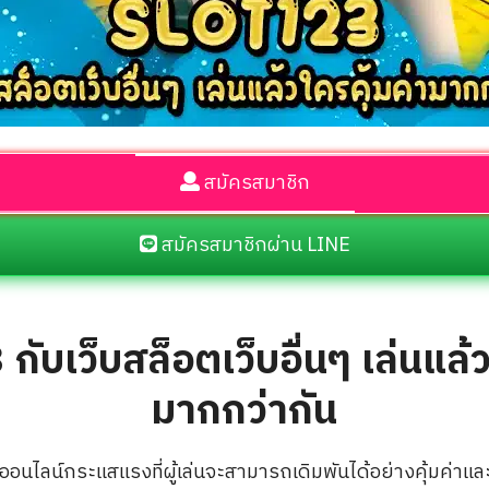
สมัครสมาชิก
สมัครสมาชิกผ่าน LINE
ับเว็บสล็อตเว็บอื่นๆ เล่นแล้ว
มากกว่ากัน
ออนไลน์กระแสแรงที่ผู้เล่นจะสามารถเดิมพันได้อย่างคุ้มค่าแล