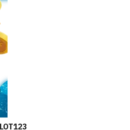
 SLOT123