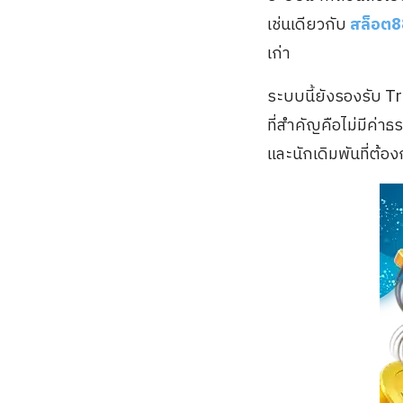
เช่นเดียวกับ
สล็อต8
เก่า
ระบบนี้ยังรองรับ Tr
ที่สำคัญคือไม่มีค่า
และนักเดิมพันที่ต้