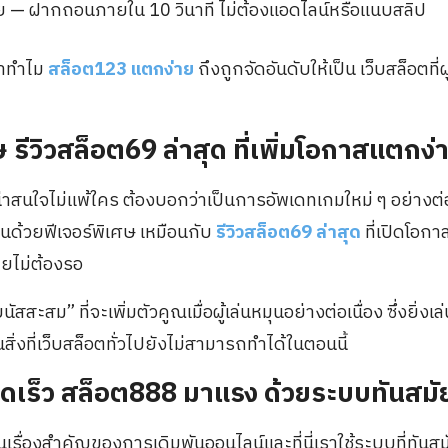
ย — ฝากถอนภายใน 10 วินาที ไม่ต้องแอดไลน์หรือแนบสลิป
ว่าทำไม
สล็อต123 แตกง่าย
ถึงถูกจัดอันดับให้เป็น เว็บสล็อตที่
 รีวิวสล็อต69 ล่าสุด ที่เพิ่มโอกาสแตกง่า
เราน่าสนใจไม่แพ้ใคร ต้องบอกว่าเป็นการอัพเดทเกมใหม่ ๆ อย่างต
่นด้วยฟีเจอร์พิเศษ เหมือนกับ
รีวิวสล็อต69 ล่าสุด
ที่เปิดโอกา
ดยไม่ต้องรอ
บนัสสะสม” ที่จะเพิ่มตัวคูณเมื่อผู้เล่นหมุนอย่างต่อเนื่อง ซึ่งยิ่ง
็นสิ่งที่เว็บสล็อตทั่วไปยังไม่สามารถทำได้ในตอนนี้
เร็ว สล็อต888 มาแรง ด้วยระบบทันสมั
รื่องสำคัญของการเดิมพันออนไลน์และที่นี่เราใช้ระบบที่ทันส