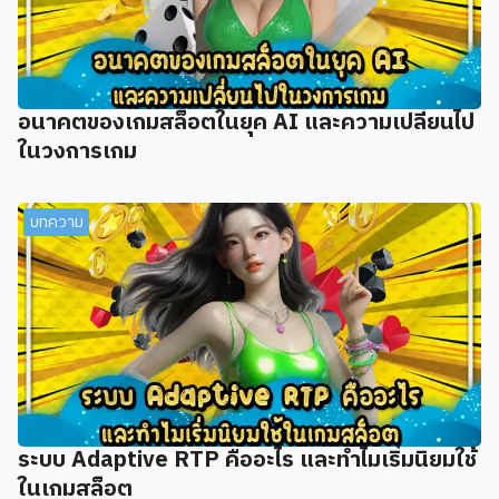
อนาคตของเกมสล็อตในยุค AI และความเปลี่ยนไป
ในวงการเกม
บทความ
ระบบ Adaptive RTP คืออะไร และทำไมเริ่มนิยมใช้
ในเกมสล็อต