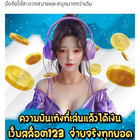
มือถือให้สะดวกสบายและสนุกมากกว่าเดิม