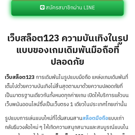
สมัครสมาชิกผ่าน LINE
เว็บสล็อต123 ความบันเทิงในรูป
แบบของเกมเดิมพันมือถือที่
ปลอดภัย
เว็บสล็อต123
การเดิมพันในรูปแบบมือถือ แหล่งเกมเดิมพันที่
เต็มไปด้วยความบันเทิงไม่สิ้นสุดตามมาด้วยความปลอดภัยที่
เป็นมาตรฐานเดียวกันทั้งหมดทุกค่ายเกม เปิดให้บริการแล้วบน
เว็บพนันออนไลน์ซึ่งเป็นเว็บตรง 1 เดียวในประเทศไทยเท่านั้น
รูปแบบการเล่นแบบใหม่ที่ได้ผสมผสาน
สล็อตมือถือ
แบบเก่า
กลับธีมวงล้อใหม่ ๆ ให้เกิดความสนุกสนานและสมบูรณ์แบบใน