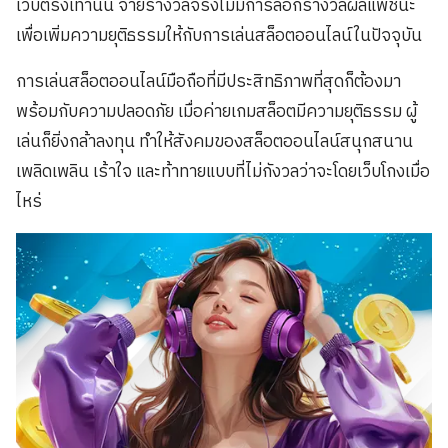
เว็บตรงเท่านั้น จ่ายรางวัลจริงไม่มีการล็อกรางวัลผลแพ้ชนะ
เพื่อเพิ่มความยุติธรรมให้กับการเล่นสล็อตออนไลน์ในปัจจุบัน
การเล่นสล็อตออนไลน์มือถือที่มีประสิทธิภาพที่สุดก็ต้องมา
พร้อมกับความปลอดภัย เมื่อค่ายเกมสล็อตมีความยุติธรรม ผู้
เล่นก็ยิ่งกล้าลงทุน ทำให้สังคมของสล็อตออนไลน์สนุกสนาน
เพลิดเพลิน เร้าใจ และท้าทายแบบที่ไม่กังวลว่าจะโดยเว็บโกงเมื่อ
ไหร่