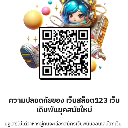
ความปลอดภัยของ เว็บสล็อต123 เว็บ
เดิมพันยุคสมัยใหม่
ปฏิเสธไม่ได้ว่าหากผู้คนจะเลือกสมัครเว็บพนันออนไลน์สักเว็บ