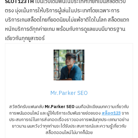
SLOT123TH
เป็นเว็บเดิมพันในประเทศไทยที่เป็นสล็อตเว็บ
ตรง มุ่งเน้นการให้บริการผู้เล่นในประเทศโดยเฉพาะการ
บริการเกมสล็อตไทยที่ยอดนิยมไม่แพ้ชาติใดในโลก สล็อตแตก
หนักบริการดีทุกค่ายเกม พร้อมกับการดูแลแบบมีมาตรฐาน
เดียวกันทุกยูสเซอร์
Mr.Parker SEO
สวัสดีครับแฟนคลับ
Mr.Parker SEO
ผมคือนักเขียนบทความเกี่ยวกับ
การพนันออนไลน์ และผู้ให้บริการเดิมพันรายย่อยของ
สล็อต123
จาก
ประสบการณ์ในการส่งทอดเรื่องราวของการพนันทุกประเภทมาอย่าง
ยาวนาน ผมหวังว่าทุกท่านจะได้รับประสบการณ์และความรู้เกี่ยวกับ
สล็อตออนไลน์ไม่มากก็น้อย