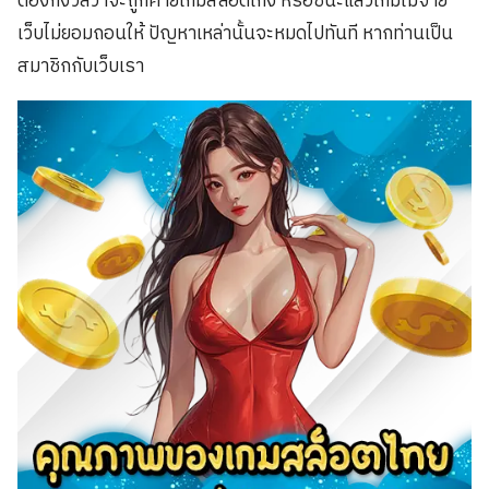
ต้องกังวลว่าจะถูกค่ายเกมสล็อตโกง หรือชนะแล้วเกมไม่จ่าย
เว็บไม่ยอมถอนให้ ปัญหาเหล่านั้นจะหมดไปทันที หากท่านเป็น
สมาชิกกับเว็บเรา