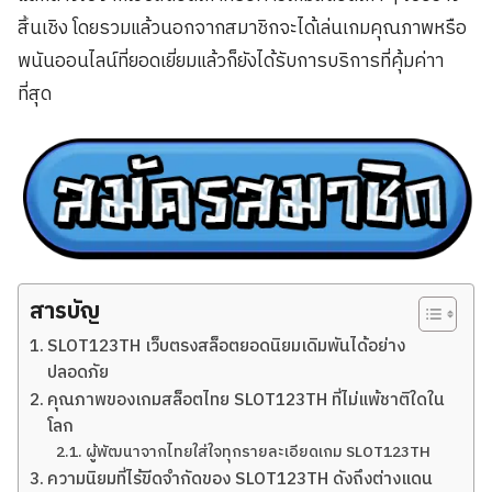
สิ้นเชิง โดยรวมแล้วนอกจากสมาชิกจะได้เล่นเกมคุณภาพหรือ
พนันออนไลน์ที่ยอดเยี่ยมแล้วก็ยังได้รับการบริการที่คุ้มค่าา
ที่สุด
สารบัญ
SLOT123TH เว็บตรงสล็อตยอดนิยมเดิมพันได้อย่าง
ปลอดภัย
คุณภาพของเกมสล็อตไทย SLOT123TH ที่ไม่แพ้ชาติใดใน
โลก
ผู้พัฒนาจากไทยใส่ใจทุกรายละเอียดเกม SLOT123TH
ความนิยมที่ไร้ขีดจำกัดของ SLOT123TH ดังถึงต่างแดน