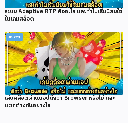
ระบบ Adaptive RTP คืออะไร และทำไมเริ่มนิยมใช้
ในเกมสล็อต
บทความ
เล่นสล็อตผ่านแอปดีกว่า Browser หรือไม่ และ
แตกต่างกันอย่างไร