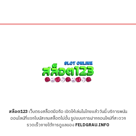
สล็อต123
เว็บตรงสล็อตมือถือ เปิดให้เล่นในไทยแล้ววันนี้ บริการพนัน
ออนไลน์ที่แจกโบนัสเกมสล็อตไม่อั้น รูปแบบการฝากถอนใหม่ที่สะดวก
รวดเร็วภายใต้การดูแลของ
FELDGRAU.INFO