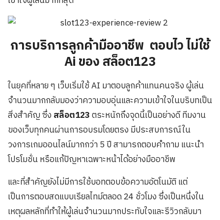
เข้าใจผู้เล่นมากที่สุด
การบริการลูกค้ามืออาชีพ ตอบไว ไม่ใช้
Ai ของ สล็อต123
ในยุคที่หลาย ๆ เว็บเริ่มใช้ AI มาตอบลูกค้าแทนคนจริง ผู้เล่น
จำนวนมากกลับมองว่าความอบอุ่นและความเข้าใจในบริบทเป็น
สิ่งสำคัญ ซึ่ง
สล็อต
123
ตระหนักถึงจุดนี้เป็นอย่างดี ทีมงาน
ของเว็บทุกคนผ่านการอบรมโดยตรง มีประสบการณ์ใน
วงการเกมออนไลน์มากกว่า 5 ปี สามารถตอบคำถาม แนะนำ
โปรโมชั่น หรือแก้ปัญหาเฉพาะหน้าได้อย่างมืออาชีพ
และที่สำคัญยังไม่มีการใช้บอทตอบข้อความอัตโนมัติ แต่
เป็นการตอบสดแบบเรียลไทม์ตลอด 24 ชั่วโมง ซึ่งเป็นหนึ่งใน
เหตุผลหลักที่ทำให้ผู้เล่นจำนวนมากประทับใจและรีวิวกลับมา