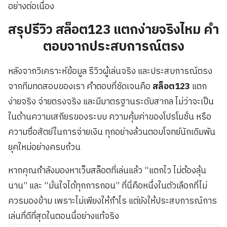
อย่างต่อเนื่อง
สรุปรีวิว สล็อต123 แตกง่ายจริงไหม คำ
ตอบจากประสบการณ์ตรง
หลังจากวิเคราะห์ข้อมูล รีวิวผู้เล่นจริง และประสบการณ์ตรง
จากทีมทดสอบของเรา คำตอบที่ชัดเจนคือ
สล็อต
123
แตก
ง่ายจริง จ่ายตรงจริง และมีมาตรฐานระดับสากล ไม่ว่าจะเป็น
ในด้านความเสถียรของระบบ ความคุ้มค่าของโปรโมชั่น หรือ
ความซื่อสัตย์ในการจ่ายเงิน ทุกอย่างล้วนตอบโจทย์นักเดิมพัน
ยุคใหม่อย่างครบถ้วน
หากคุณกำลังมองหาเว็บสล็อตที่เล่นแล้ว “แตกไว ไม่ต้องลุ้น
นาน” และ “มั่นใจได้ทุกการถอน” ที่นี่คือหนึ่งในตัวเลือกที่ไม่
ควรมองข้าม เพราะไม่เพียงให้กำไร แต่ยังให้ประสบการณ์การ
เล่นที่ดีที่สุดในตอนนี้อย่างแท้จริง