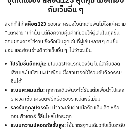
จุดเด่นของ สล็อต123 สุดคุ้ม เมื่อเทียบ
กับเว็บอื่น ๆ
สิ่งที่ทำให้
สล็อต
123
ของเราครองใจนักเดิมพันไม่ใช่แค่ความ
“แตกง่าย” เท่านั้น แต่คือความคุ้มค่าที่มอบให้ผู้เล่นในทุกขั้น
ตอนของการใช้งาน ซึ่งถือเป็นจุดเด่นที่ผู้เล่นหลาย ๆ คนชื่น
ชอบ และค่อนข้างดีกว่าเว็บอื่น ๆ ไม่ว่าจะเป็น
โปรโมชั่นยืดหยุ่น:
มีโบนัสฝากแรกของวัน โบนัสคืนยอด
เสีย และโบนัสแนะนำเพื่อน ซึ่งสามารถใช้ร่วมกับกิจกรรม
อื่นได้
ระบบสะสมแต้ม:
ทุกการเดิมพันจะได้รับแต้มเพื่อนำไปแลก
รางวัล เช่น เครดิตฟรีหรือของรางวัลพรีเมียม
รองรับทุกอุปกรณ์:
ไม่ว่าจะเล่นผ่านมือถือ แท็บเล็ต หรือ
คอมพิวเตอร์ ก็ลื่นไหลไม่กระตุก
ระบบความปลอดภัยขั้นสูง:
ใช้มาตรฐานเดียวกับเว็บระดับ