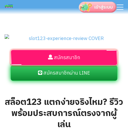
Search
for:
Skip
to
content
สมัครสมาชิก
สมัครสมาชิกผ่าน LINE
สล็อต123 แตกง่ายจริงไหม? รีวิว
พร้อมประสบการณ์ตรงจากผู้
เล่น