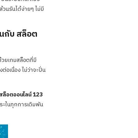
้วนรันได้ง่ายๆ ไม่มี
ันกับ สล็อต
้วยเกมสล็อตที่มี
่อเนื่อง ไม่ว่าจะปั่น
สล็อตออนไลน์
123
ิสระในทุกการเดิมพัน