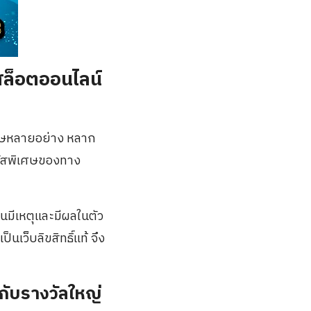
่ สล็อตออนไลน์
ิเศษหลายอย่าง หลาก
บนัสพิเศษของทาง
วนมีเหตุและมีผลในตัว
ป็นเว็บลิขสิทธิ์แท้ จึง
ินกับรางวัลใหญ่