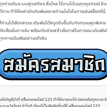
ุกท่านกับระบบสุดเสถียร ลื่นไหล ใช้งานได้บนทุกอุปกรณ์ ยิ่ง
ด้ตาม ทำให้เหล่านักเดิมพันหลายท่านมั่นใจในการเล่นสล็อตที่นี่
ท่านได้เลือกสรรร เดิมพันได้สนุกยิ่งขึ้นกับกิจกรรมสุดพิเศษ ที
มซับซ้อนในการรับ พร้อมกับช่วยสร้างโอกาสในการชนะเดิมพันที่
นทุกการเดิมพันอย่างแท้จริง
้ ไม่มีบัญชีม้าที่ สล็อตออนไลน์ 123 ท้าให้มาลองได้ ปลอดภัยทุกการเด
รางวัลใหญ่ กำไรดี ต้องที่เว็บลิขสิทธิ์แท้ที่ สล็อตออนไลน์ 123