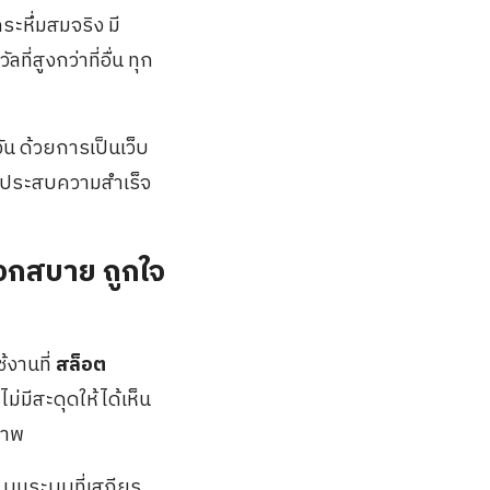
ระหึ่มสมจริง มี
่สูงกว่าที่อื่น ทุก
วัน ด้วยการเป็นเว็บ
นจะประสบความสำเร็จ
ดวกสบาย ถูกใจ
ช้งานที่
สล็อต
ม่มีสะดุดให้ได้เห็น
ิภาพ
น บนระบบที่เสถียร