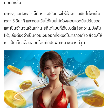
คอมมิชชั่น
มาตรฐานดังกล่าวก็คือการปรับปรุงให้ต้องฝากเงินได้ภายใน
เวลา 5 วินาที และถอนเงินได้แบบไม่ต้องคอยแอดมินปรับยอด
และเป็นจำนวนเงินเท่าไหร่ก็ได้แบบที่เว็บไซต์สล็อตจะไม่บังคับ
ให้ผู้เล่นต้องจำเป็นถอนเงินออกทั้งหมดในคราวเดียว ส่งผลให้
เราเป็นเว็บสล็อตออนไลน์ที่มีประสิทธิภาพมากที่สุด