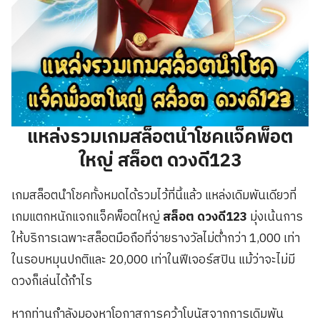
แหล่งรวมเกมสล็อตนำโชคแจ็คพ็อต
ใหญ่ สล็อต ดวงดี123
เกมสล็อตนำโชคทั้งหมดได้รวมไว้ที่นี้แล้ว แหล่งเดิมพันเดียวที่
เกมแตกหนักแจกแจ็คพ็อตใหญ่
สล็อต ดวงดี123
มุ่งเน้นการ
ให้บริการเฉพาะสล็อตมือถือที่จ่ายรางวัลไม่ต่ำกว่า 1,000 เท่า
ในรอบหมุนปกติและ 20,000 เท่าในฟีเจอร์สปิน แม้ว่าจะไม่มี
ดวงก็เล่นได้กำไร
หากท่านกำลังมองหาโอกาสการคว้าโบนัสจากการเดิมพัน