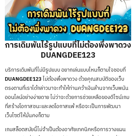
การเดิมพันไร้รูปแบบที่ไม่ต้องพึ่งพาดวง
DUANGDEE123
บริการเดิมพันที่ไม่มีรูปแบบ อยากเล่นแบบไหนก็ตามใจชอบที่
DUANGDEE123
ไม่ต้องพึ่งพาดวง ด้วยคุณสมบัติของเว็บ
ตรงตามที่เราได้กล่าวมาจะทำให้ท่านคว้าเงินล้านจากเว็บพนัน
ออนไลน์อย่างง่ายดาย ไม่ว่าจะด้วยการช่วยเหลือของดีไซน์เกม
ที่สร้างโอกาสชนะและลดโอกาสแพ้ หรือจะเป็นการพัฒนา
เว็บไซต์ให้มั่นคงก็ตาม
เกมสล็อตสมัยนี้ไม่จำเป็นต้องอาศัยเทคนิคหรือการวางแผน