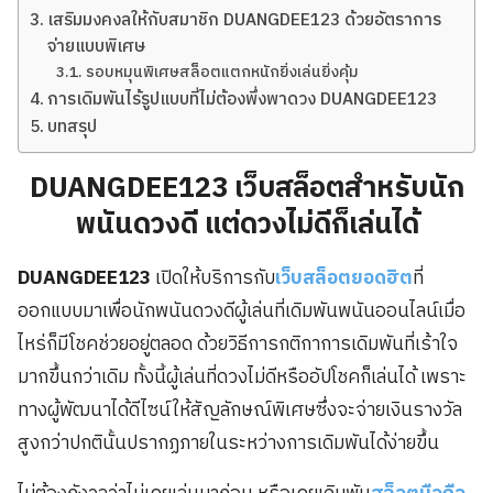
เสริมมงคงลให้กับสมาชิก DUANGDEE123 ด้วยอัตราการ
จ่ายแบบพิเศษ
รอบหมุนพิเศษสล็อตแตกหนักยิ่งเล่นยิ่งคุ้ม
การเดิมพันไร้รูปแบบที่ไม่ต้องพึ่งพาดวง DUANGDEE123
บทสรุป
DUANGDEE123 เว็บสล็อตสำหรับนัก
พนันดวงดี แต่ดวงไม่ดีก็เล่นได้
DUANGDEE123
เปิดให้บริการกับ
เว็บสล็อตยอดฮิต
ที่
ออกแบบมาเพื่อนักพนันดวงดีผู้เล่นที่เดิมพันพนันออนไลน์เมื่อ
ไหร่ก็มีโชคช่วยอยู่ตลอด ด้วยวิธีการกติกาการเดิมพันที่เร้าใจ
มากขึ้นกว่าเดิม ทั้งนี้ผู้เล่นที่ดวงไม่ดีหรืออัปโชคก็เล่นได้ เพราะ
ทางผู้พัฒนาได้ดีไซน์ให้สัญลักษณ์พิเศษซึ่งจะจ่ายเงินรางวัล
สูงกว่าปกตินั้นปรากฏภายในระหว่างการเดิมพันได้ง่ายขึ้น