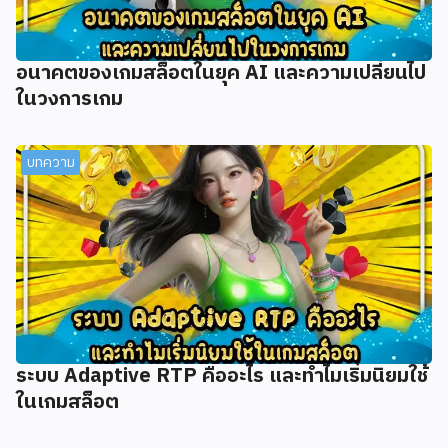
อนาคตของเกมสล็อตในยุค AI และความเปลี่ยนไป
ในวงการเกม
บทความ
ระบบ Adaptive RTP คืออะไร และทำไมเริ่มนิยมใช้
ในเกมสล็อต