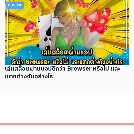
บทความ
เล่นสล็อตผ่านแอปดีกว่า Browser หรือไม่ และ
แตกต่างกันอย่างไร