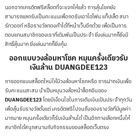
นอกจากเครดิตฟรีสล็อตที่จะแจกให้แล้ว การลุ้นโชคยัง
สามารถแลกรับเป็นคะแนนเพื่อกดรับเอาไอโฟน แท็ปเล็ต สมา
ร์ทวอชท์ หรือรางวัลทองคำได้ที่หน้าเว็บอีกด้วย เพื่อเป็นการ
ตอบแทนสมาชิกของเราที่เดิมพันเป็นประจำ ยิ่งเล่นมากก็ยิ่งมี
สิทธิ์ลุ้นมาก ยิ่งเล่นมากก็ยิ่งคุ้ม
ออกแบบวงล้อมหาโชค หมุนครั้งเดียวรับ
เงินล้าน DUANGDEE123
การออกแบบสล็อตใหม่ให้มีวงล้อมหาโชคหรือ การฝากเงินเพื่อ
รับคะแนนสะสม นำเป็นหมุนวงล้อหน้าล็อกอินของ
DUANGDEE123
โดยมีเงื่อนไขในการเติมเงินเป้นประจำทุกวัน
เพื่อลุ้นรับรางวัลตั้งแต่ เครดิตฟรีไปจนถึงของรางวัลที่มีมูลค่า
มากมาย หมุนครั้งเดียวก็รับเงินล้านได้ เป็นอีกทางเลือกหนึ่งให้
สมาชิกได้สนุกสนานกับกิจกรรมของสล็อตเว็บตรง