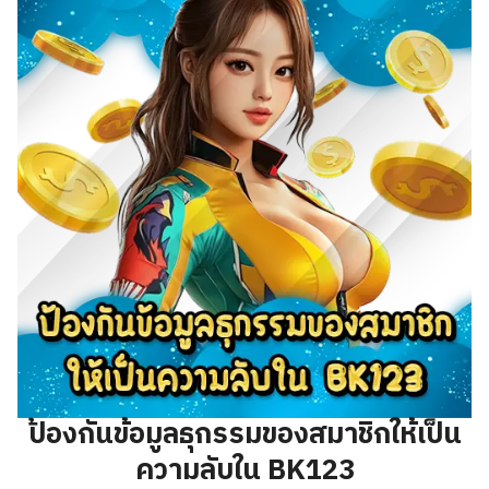
ป้องกันข้อมูลธุกรรมของสมาชิกให้เป็น
ความลับใน BK123