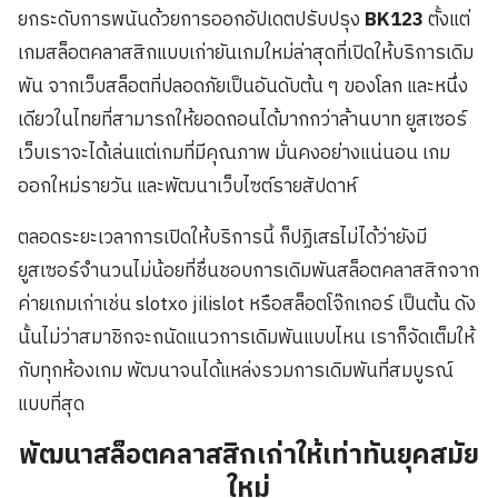
ยกระดับการพนันด้วยการออกอัปเดตปรับปรุง
BK123
ตั้งแต่
เกมสล็อตคลาสสิกแบบเก่ายันเกมใหม่ล่าสุดที่เปิดให้บริการเดิม
พัน จากเว็บสล็อตที่ปลอดภัยเป็นอันดับต้น ๆ ของโลก และหนึ่ง
เดียวในไทยที่สามารถให้ยอดถอนได้มากกว่าล้านบาท ยูสเซอร์
เว็บเราจะได้เล่นแต่เกมที่มีคุณภาพ มั่นคงอย่างแน่นอน เกม
ออกใหม่รายวัน และพัฒนาเว็บไซต์รายสัปดาห์
ตลอดระยะเวลาการเปิดให้บริการนี้ ก็ปฏิเสธไม่ได้ว่ายังมี
ยูสเซอร์จำนวนไม่น้อยที่ชื่นชอบการเดิมพันสล็อตคลาสสิกจาก
ค่ายเกมเก่าเช่น slotxo jilislot หรือสล็อตโจ๊กเกอร์ เป็นต้น ดัง
นั้นไม่ว่าสมาชิกจะถนัดแนวการเดิมพันแบบไหน เราก็จัดเต็มให้
กับทุกห้องเกม พัฒนาจนได้แหล่งรวมการเดิมพันที่สมบูรณ์
แบบที่สุด
พัฒนาสล็อตคลาสสิกเก่าให้เท่าทันยุคสมัย
ใหม่