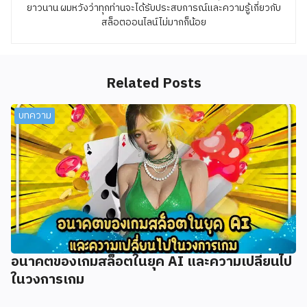
ยาวนาน ผมหวังว่าทุกท่านจะได้รับประสบการณ์และความรู้เกี่ยวกับ
สล็อตออนไลน์ไม่มากก็น้อย
Related Posts
บทความ
อนาคตของเกมสล็อตในยุค AI และความเปลี่ยนไป
ในวงการเกม