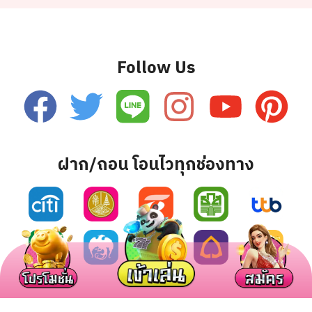
Follow Us
ฝาก/ถอน โอนไวทุกช่องทาง