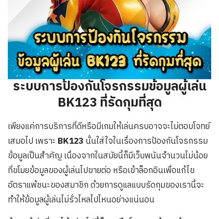
ระบบการป้องกันโจรกรรมข้อมูลผู้เล่น
BK123 ที่รัดกุมที่สุด
เพียงแค่การบริการที่ดีหรือมีเกมให้เล่นครบอาจจะไม่ตอบโจทย์
เสมอไป เพราะ
BK123
นั้นใส่ใจในเรื่องการป้องกันโจรกรรม
ข้อมูลเป็นสำคัญ เนื่องจากในสมัยนี้ก็มีเว็บพนันจำนวนไม่น้อย
ที่ขโมยข้อมูลของผู้เล่นไปขายต่อ หรือเข้าล็อกอินเพื่อแก้ไข
อัตราแพ้ชนะของสมาชิก ด้วยการดูแลแบบรัดกุมของเรานี้จะ
ทำให้ข้อมูลผู้เล่นไม่รั่วไหลไปไหนอย่างแน่นอน