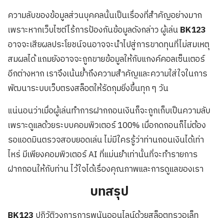
ความลับของข้อมูลส่วนบุคคลนั้นเป็นเรื่องที่สำคัญอย่างมาก
เพราะหากเว็บไซต์ไร้การป้องกันข้อมูลดังกล่าว ผู้เล่น
BK123
อาจจะเสียผลประโยชน์จนอาจจะนำไปสู่การขาดทุนที่ไม่สมเหตุ
สมผลได้ แถมยังอาจจะถูกขายข้อมูลให้กับแกงค์คอลเซ็นเตอร์
อีกต่างหาก เราจึงเน้นย้ำถึงความสำคัญและความใส่ใจในการ
พัฒนาระบบเว็บตรงสล็อตให้รัดกุมยิ่งขึ้นทุก ๆ วัน
แน่นอนว่าเมื่อผู้เล่นทำการฝากถอนเงินก็จะถูกเก็บเป็นความลับ
เพราะดูแลด้วยระบบคอมพิวเตอร์ 100% เมื่อกดถอนก็ไม่ต้อง
รอแอดมินตรวจสอบยอดเล่น ไม่มีใครรู้ว่าท่านถอนเงินได้เท่า
ไหร่ มีเพียงคอมพิวเตอร์ AI ที่แม่นยำเท่านั้นที่จะทำรายการ
ฝากถอนให้กับท่าน ไว้ใจได้เรื่องคุณภาพและการดูแลของเรา
บทสรุป
BK123
ปฏิวัติวงการการพนันออนไลน์ด้วยสล็อตทรูวอเล็ท