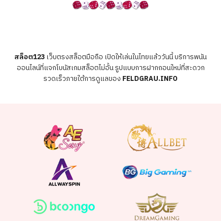
สล็อต123
เว็บตรงสล็อตมือถือ เปิดให้เล่นในไทยแล้ววันนี้ บริการพนัน
ออนไลน์ที่แจกโบนัสเกมสล็อตไม่อั้น รูปแบบการฝากถอนใหม่ที่สะดวก
รวดเร็วภายใต้การดูแลของ
FELDGRAU.INFO