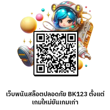
เว็บพนันสล็อตปลอดภัย BK123 ตั้งแต่
เกมใหม่ยันเกมเก่า