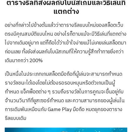
ตารางรีลที่ส่งผลกับโบนัสเกมและวิธีเล่นที่
แตกต่าง
อย่างที่กล่าวไปข้างต้นแล้วว่าตารางรีลแบบใหม่ของสล็อตเว็บ
ตรงมีคุณสมบัติแบบไหน อย่างไรก็ตามแม้จะมีวิธีเล่นที่แตกต่าง
ไปจากเดิมอยู่มาก แต่ก็ถือได้ว่าเข้าใจง่ายแม้ไม่เคยเล่นสล็อตมา
ก่อนเลย ทั้งยังส่งผลกับโบนัสเกมที่ให้ความรู้สึกท้าทายยิ่งกว่า
เดิมมากกว่า 200%
เป็นหนึ่งในประเภทเกมสล็อตมือถือที่ผู้เล่นจะสามารถกำหนด
รางวัลชนะได้เองโดยไม่ต้องรอรอบหมุนหรือตัวเกมเป็นผู้
กำหนด แจ็คพ็อตต่าง ๆ รวมถึงรางวัลในการคูณจะขึ้นอยู่กับ
จำนวนวินาทีที่ยูสเซอร์กำหนด และความสามารถของผู้เล่นใน
การเดิมพันเหมือนกับ Game Play มือถือ หมดยุคของตาราง
รีลแบบเดิม