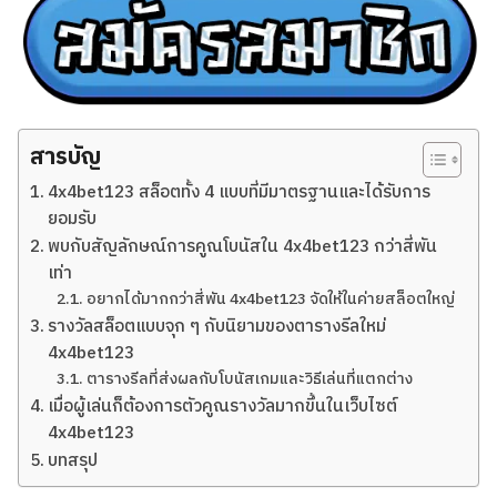
สารบัญ
4x4bet123 สล็อตทั้ง 4 แบบที่มีมาตรฐานและได้รับการ
ยอมรับ
พบกับสัญลักษณ์การคูณโบนัสใน 4x4bet123 กว่าสี่พัน
เท่า
อยากได้มากกว่าสี่พัน 4x4bet123 จัดให้ในค่ายสล็อตใหญ่
รางวัลสล็อตแบบจุก ๆ กับนิยามของตารางรีลใหม่
4x4bet123
ตารางรีลที่ส่งผลกับโบนัสเกมและวิธีเล่นที่แตกต่าง
เมื่อผู้เล่นก็ต้องการตัวคูณรางวัลมากขึ้นในเว็บไซต์
4x4bet123
บทสรุป