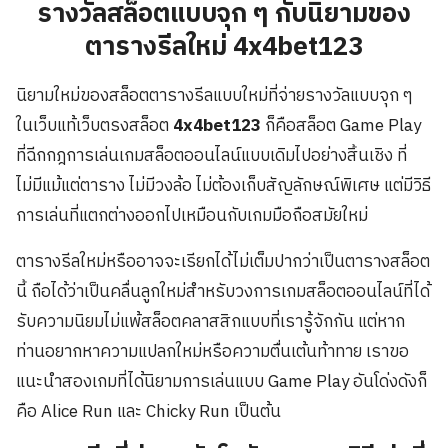
รางวัลสล็อตแบบจุก ๆ กับนิยามของ
ตารางรีลใหม่ 4x4bet123
นิยามใหม่ของสล็อตตารางรีลแบบใหม่ที่จ่ายรางวัลแบบจุก ๆ
ในเว็บแท้เว็บตรงสล็อต
4x4bet123
ก็คือสล็อต Game Play
ที่ฉีกกฎการเล่นเกมสล็อตออนไลน์แบบเดิมไปอย่างสิ้นเชิง ที่
ไม่มีแม้แต่ตาราง ไม่มีวงล้อ ไม่ต้องเก็บสัญลักษณ์พิเศษ แต่มีวิธี
การเล่นที่แตกต่างออกไปเหมือนกับเกมมือถือสมัยใหม่
ตารางรีลใหม่หรืออาจจะเรียกได้ไม่เต็มปากว่าเป็นตารางสล็อต
นี้ ถือได้ว่าเป็นคลื่นลูกใหม่สำหรับวงการเกมสล็อตออนไลน์ที่ได้
รับความนิยมไม่แพ้สล็อตคลาสสิกแบบที่เรารู้จักกัน แต่หาก
ท่านอยากหาความแปลกใหม่หรือความตื่นเต้นท้าทาย เราขอ
แนะนำสองเกมที่ได้นิยามการเล่นแบบ Game Play อันโด่งดังก็
คือ Alice Run และ Chicky Run เป็นต้น