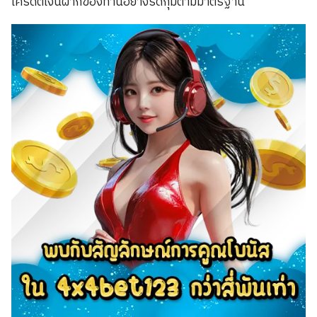
เครดิตเงินฝากของท่านอย่างรัดกุมตามมาตรฐาน