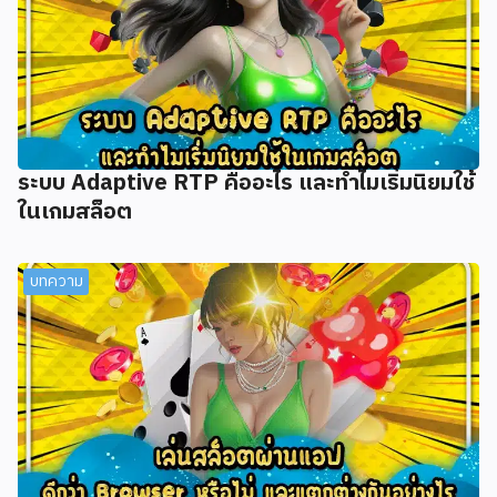
ระบบ Adaptive RTP คืออะไร และทำไมเริ่มนิยมใช้
ในเกมสล็อต
บทความ