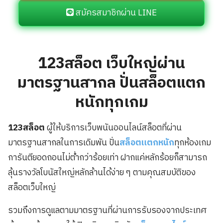
สมัครสมาชิกผ่าน LINE
123สล็อต เว็บใหญ่ผ่าน
มาตรฐานสากล ปั่นสล็อตแตก
หนักทุกเกม
123สล็อต
ผู้ให้บริการเว็บพนันออนไลน์สล็อตที่ผ่าน
มาตรฐานสากลในการเดิมพัน ปั่น
สล็อตแตกหนัก
ทุกห้องเกม
การันตียอดถอนไม่ต่ำกว่าร้อยเท่า ฝากแค่หลักร้อยก็สามารถ
ลุ้นรางวัลโบนัสใหญ่หลักล้านได้ง่าย ๆ ตามคุณสมบัติของ
สล็อตเว็บใหญ่
รวมถึงการดูแลตามมาตรฐานที่ผ่านการรับรองจากประเทศ