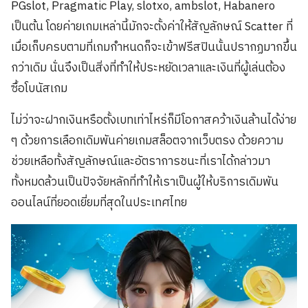
PGslot, Pragmatic Play, slotxo, ambslot, Habanero
เป็นต้น โดยค่ายเกมเหล่านี้มักจะตั้งค่าให้สัญลักษณ์ Scatter ที่
เมื่อเก็บครบตามที่เกมกำหนดก็จะเข้าฟรีสปินนั้นปรากฏมากขึ้น
กว่าเดิม นั่นจึงเป็นสิ่งที่ทำให้ประหยัดเวลาและเงินที่ผู้เล่นต้อง
ซื้อโบนัสเกม
ไม่ว่าจะฝากเงินหรือตั้งเบทเท่าไหร่ก็มีโอกาสคว้าเงินล้านได้ง่าย
ๆ ด้วยการเลือกเดิมพันค่ายเกมสล็อตจากเว็บตรง ด้วยความ
ช่วยเหลือทั้งสัญลักษณ์และอัตราการชนะที่เราได้กล่าวมา
ทั้งหมดล้วนเป็นปัจจัยหลักที่ทำให้เราเป็นผู้ให้บริการเดิมพัน
ออนไลน์ที่ยอดเยี่ยมที่สุดในประเทศไทย