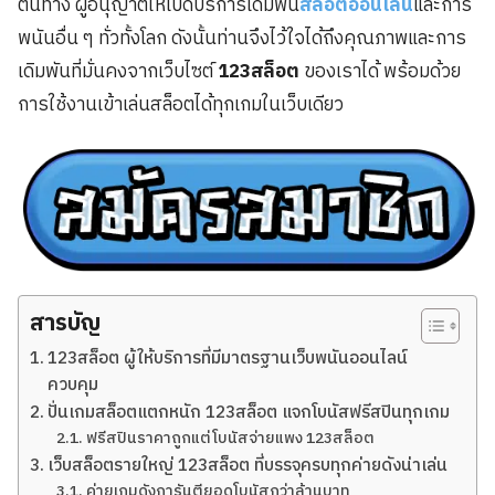
ต้นทาง ผู้อนุญาตให้เปิดบริการเดิมพัน
สล็อตออนไลน์
และการ
พนันอื่น ๆ ทั่วทั้งโลก ดังนั้นท่านจึงไว้ใจได้ถึงคุณภาพและการ
เดิมพันที่มั่นคงจากเว็บไซต์
123สล็อต
ของเราได้ พร้อมด้วย
การใช้งานเข้าเล่นสล็อตได้ทุกเกมในเว็บเดียว
สารบัญ
123สล็อต ผู้ให้บริการที่มีมาตรฐานเว็บพนันออนไลน์
ควบคุม
ปั่นเกมสล็อตแตกหนัก 123สล็อต แจกโบนัสฟรีสปินทุกเกม
ฟรีสปินราคาถูกแต่โบนัสจ่ายแพง 123สล็อต
เว็บสล็อตรายใหญ่ 123สล็อต ที่บรรจุครบทุกค่ายดังน่าเล่น
ค่ายเกมดังการันตียอดโบนัสกว่าล้านบาท