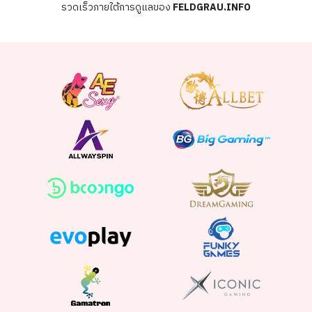
รวดเร็วภายใต้การดูแลของ
FELDGRAU.INFO