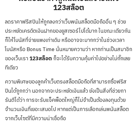
123สล็อต
ลดราคาฟรีสปินให้ถูกลงกว่าเว็บพนันสล็อตมือถืออื่น ๆ ช่วย
ประหยัดเครดิตเงินฝากของยูสเซอร์ไปได้มาก ในขณะเดียวกัน
ก็ให้โบนัสที่จ่ายแพงเท่าเดิม หรืออาจจะมากกว่าในช่วงเวลา
โบนัสหรือ Bonus Time นั่นหมายความว่า หากท่านเป็นสมาชิก
ของเว็บเรา
123สล็อต
ก็จะได้รับความคุ้มค่าไปอย่างไม่กั๊กเลย
ทีเดียว
ความพิเศษของลูกค้าเว็บตรงสล็อตมือถือที่สามารถซื้อฟรีส
ปินได้ถูกกว่า นอกจากจะประหยัดเงินแล้ว ยังเป็นสิ่งที่ช่วยกา
รันตีได้ว่า การจะรับแจ็คพ็อตใหญ่ก็ไม่จำเป็นต้องลงทุนด้วย
จำนวนเงินที่เยอะเสมอไป หากแต่เป็นการเลือกเล่นพนันสล็อต
จากเว็บไซต์ที่มีความน่าเชื่อถือ