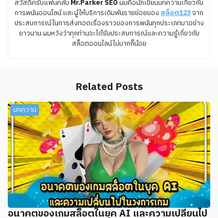
สวัสดีครับแฟนคลับ
Mr.Parker SEO
ผมคือนักเขียนบทความเกี่ยวกับ
การพนันออนไลน์ และผู้ให้บริการเดิมพันรายย่อยของ
สล็อต123
จาก
ประสบการณ์ในการส่งทอดเรื่องราวของการพนันทุกประเภทมาอย่าง
ยาวนาน ผมหวังว่าทุกท่านจะได้รับประสบการณ์และความรู้เกี่ยวกับ
สล็อตออนไลน์ไม่มากก็น้อย
Related Posts
บทความ
อนาคตของเกมสล็อตในยุค AI และความเปลี่ยนไป