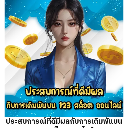
ประสบการณ์ที่ดีมีผลกับการเดิมพันบน