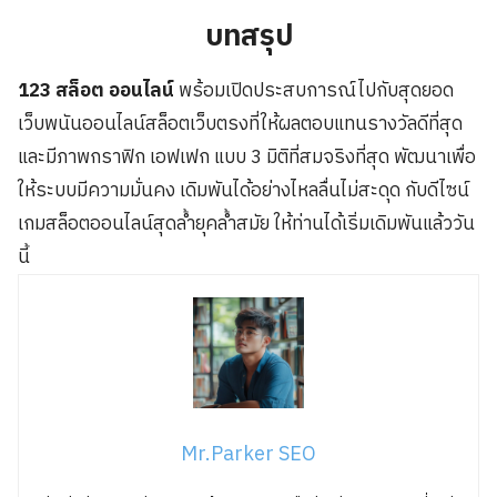
บทสรุป
123 สล็อต ออนไลน์
พร้อมเปิดประสบการณ์ไปกับสุดยอด
เว็บพนันออนไลน์สล็อตเว็บตรงที่ให้ผลตอบแทนรางวัลดีที่สุด
และมีภาพกราฟิก เอฟเฟก แบบ 3 มิติที่สมจริงที่สุด พัฒนาเพื่อ
ให้ระบบมีความมั่นคง เดิมพันได้อย่างไหลลื่นไม่สะดุด กับดีไซน์
เกมสล็อตออนไลน์สุดล้ำยุคล้ำสมัย ให้ท่านได้เริ่มเดิมพันแล้ววัน
นี้
Mr.Parker SEO