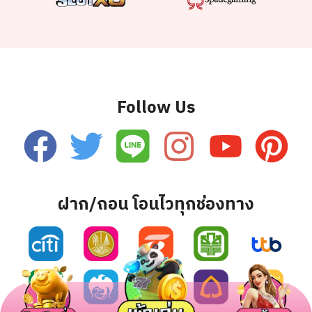
Follow Us
ฝาก/ถอน โอนไวทุกช่องทาง