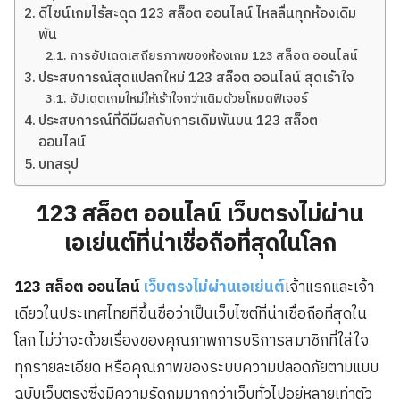
ดีไซน์เกมไร้สะดุด 123 สล็อต ออนไลน์ ไหลลื่นทุกห้องเดิม
พัน
การอัปเดตเสถียรภาพของห้องเกม 123 สล็อต ออนไลน์
ประสบการณ์สุดแปลกใหม่ 123 สล็อต ออนไลน์ สุดเร้าใจ
อัปเดตเกมใหม่ให้เร้าใจกว่าเดิมด้วยโหมดฟีเจอร์
ประสบการณ์ที่ดีมีผลกับการเดิมพันบน 123 สล็อต
ออนไลน์
บทสรุป
123 สล็อต ออนไลน์ เว็บตรงไม่ผ่าน
เอเย่นต์ที่น่าเชื่อถือที่สุดในโลก
123 สล็อต ออนไลน์
เว็บตรงไม่ผ่านเอเย่นต์
เจ้าแรกและเจ้า
เดียวในประเทศไทยที่ขึ้นชื่อว่าเป็นเว็บไซต์ที่น่าเชื่อถือที่สุดใน
โลก ไม่ว่าจะด้วยเรื่องของคุณภาพการบริการสมาชิกที่ใส่ใจ
ทุกรายละเอียด หรือคุณภาพของระบบความปลอดภัยตามแบบ
ฉบับเว็บตรงซึ่งมีความรัดกุมมากกว่าเว็บทั่วไปอยู่หลายเท่าตัว