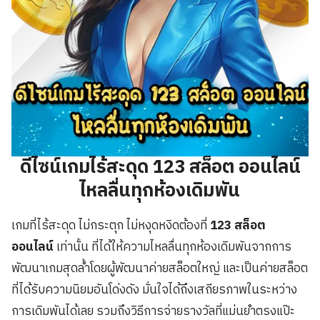
ดีไซน์เกมไร้สะดุด 123 สล็อต ออนไลน์
ไหลลื่นทุกห้องเดิมพัน
เกมที่ไร้สะดุด ไม่กระตุก ไม่หงุดหงิดต้องที่
123 สล็อต
ออนไลน์
เท่านั้น ที่ได้ให้ความไหลลื่นทุกห้องเดิมพันจากการ
พัฒนาเกมสุดล้ำโดยผู้พัฒนาค่ายสล็อตใหญ่ และเป็นค่ายสล็อต
ที่ได้รับความนิยมอันโด่งดัง มั่นใจได้ถึงเสถียรภาพในระหว่าง
การเดิมพันได้เลย รวมถึงวิธีการจ่ายรางวัลที่แม่นยำตรงแป๊ะ