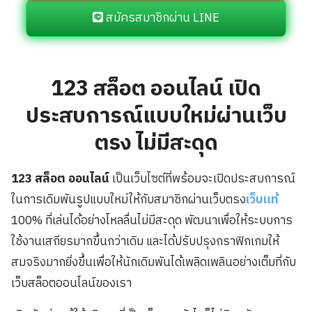
สมัครสมาชิกผ่าน LINE
123 สล็อต ออนไลน์ เปิด
ประสบการณ์แบบใหม่ผ่านเว็บ
ตรง ไม่มีสะดุด
123 สล็อต ออนไลน์
เป็นเว็บไซต์ที่พร้อมจะเปิดประสบการณ์
ในการเดิมพันรูปแบบใหม่ให้กับสมาชิกผ่านเว็บตรง
เว็บแท้
100% ที่เล่นได้อย่างไหลลื่นไม่มีสะดุด พัฒนาเพื่อให้ระบบการ
ใช้งานเสถียรมากขึ้นกว่าเดิม และได้ปรับปรุงกราฟิกเกมให้
สมจริงมากยิ่งขึ้นเพื่อให้นักเดิมพันได้เพลิดเพลินอย่างเต็มที่กับ
เว็บสล็อตออนไลน์ของเรา