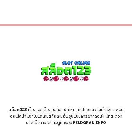
สล็อต123
เว็บตรงสล็อตมือถือ เปิดให้เล่นในไทยแล้ววันนี้ บริการพนัน
ออนไลน์ที่แจกโบนัสเกมสล็อตไม่อั้น รูปแบบการฝากถอนใหม่ที่สะดวก
รวดเร็วภายใต้การดูแลของ
FELDGRAU.INFO