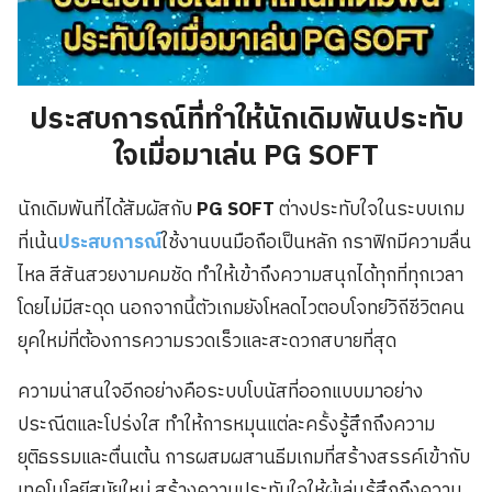
ประสบการณ์ที่ทำให้นักเดิมพันประทับ
ใจเมื่อมาเล่น PG SOFT
นักเดิมพันที่ได้สัมผัสกับ
PG SOFT
ต่างประทับใจในระบบเกม
ที่เน้น
ประสบการณ์
ใช้งานบนมือถือเป็นหลัก กราฟิกมีความลื่น
ไหล สีสันสวยงามคมชัด ทำให้เข้าถึงความสนุกได้ทุกที่ทุกเวลา
โดยไม่มีสะดุด นอกจากนี้ตัวเกมยังโหลดไวตอบโจทย์วิถีชีวิตคน
ยุคใหม่ที่ต้องการความรวดเร็วและสะดวกสบายที่สุด
ความน่าสนใจอีกอย่างคือระบบโบนัสที่ออกแบบมาอย่าง
ประณีตและโปร่งใส ทำให้การหมุนแต่ละครั้งรู้สึกถึงความ
ยุติธรรมและตื่นเต้น การผสมผสานธีมเกมที่สร้างสรรค์เข้ากับ
เทคโนโลยีสมัยใหม่ สร้างความประทับใจให้ผู้เล่นรู้สึกถึงความ