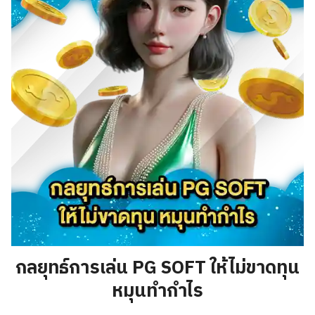
กลยุทธ์การเล่น PG SOFT ให้ไม่ขาดทุน
หมุนทำกำไร