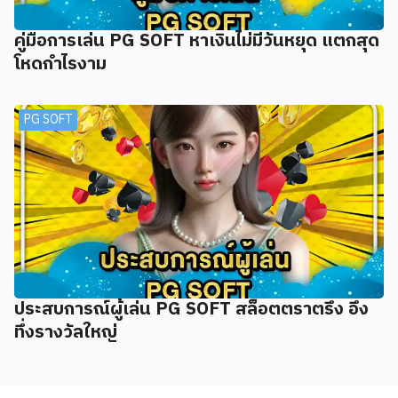
คู่มือการเล่น PG SOFT หาเงินไม่มีวันหยุด แตกสุด
โหดกำไรงาม
PG SOFT
ประสบการณ์ผู้เล่น PG SOFT สล็อตตราตรึง อึ้ง
ทึ่งรางวัลใหญ่