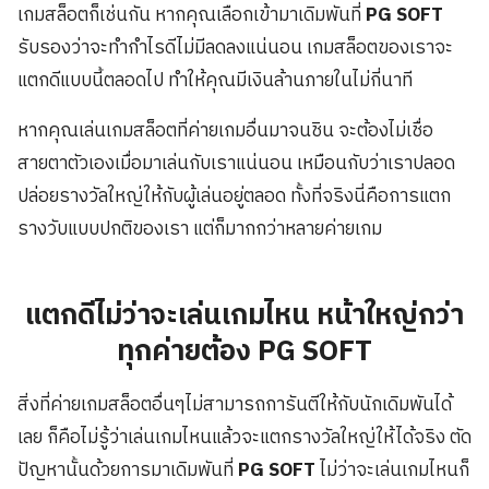
เกมสล็อตก็เช่นกัน หากคุณเลือกเข้ามาเดิมพันที่
PG SOFT
รับรองว่าจะทำกำไรดีไม่มีลดลงแน่นอน เกมสล็อตของเราจะ
แตกดีแบบนี้ตลอดไป ทำให้คุณมีเงินล้านภายในไม่กี่นาที
หากคุณเล่นเกมสล็อตที่ค่ายเกมอื่นมาจนชิน จะต้องไม่เชื่อ
สายตาตัวเองเมื่อมาเล่นกับเราแน่นอน เหมือนกับว่าเราปลอด
ปล่อยรางวัลใหญ่ให้กับผู้เล่นอยู่ตลอด ทั้งที่จริงนี่คือการแตก
รางวับแบบปกติของเรา แต่ก็มากกว่าหลายค่ายเกม
แตกดีไม่ว่าจะเล่นเกมไหน หน้าใหญ่กว่า
ทุกค่ายต้อง PG SOFT
สิ่งที่ค่ายเกมสล็อตอื่นๆไม่สามารถการันตีให้กับนักเดิมพันได้
เลย ก็คือไม่รู้ว่าเล่นเกมไหนแล้วจะแตกรางวัลใหญ่ให้ได้จริง ตัด
ปัญหานั้นด้วยการมาเดิมพันที่
PG SOFT
ไม่ว่าจะเล่นเกมไหนก็