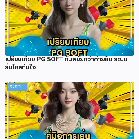
เปรียบเทียบ PG SOFT ทันสมัยกว่าค่ายอื่น ระบบ
ลื่นไหลทันใจ
PG SOFT